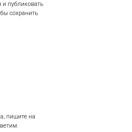
я и публиковать
обы сохранить
а, пишите на
тветим.