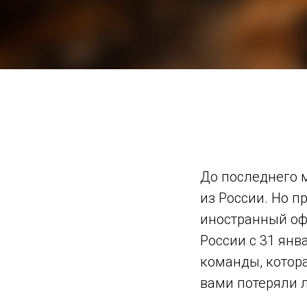
До последнего м
из России. Но п
иностранный офи
России с 31 янв
команды, котора
вами потеряли 