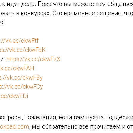
как идут дела. Пока что вы можете там общатьс
овать в конкурсах. Это временное решение, чт
ия.
s://vk.cc/ckwFtf
ps://vk.cc/ckwFqK
и:
https://vk.cc/ckwFzX
/vk.cc/ckwFAH
s://vk.cc/ckwFBy
s://vk.cc/ckwFCy
k.cc/ckwFDi
 вопросы, пожелания, если вам нужна поддержк
ookpad.com
, мы обязательно все прочитаем и о