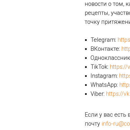
новости о том, 
рецепты, участв
точку притяжен
Telegram:
http
ВКонтакте:
htt
Одноклассник
TikTok:
https:/
Instagram:
http
WhatsApp:
http
Viber:
https://v
Если у вас есть
почту
info-ru@c