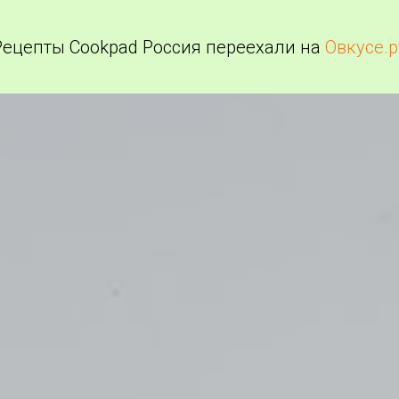
Рецепты Cookpad Россия переехали на
Овкусе.р