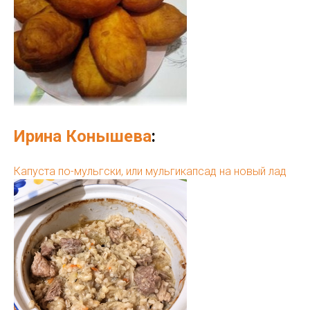
Ирина Конышева
:
Капуста по-мульгски, или мульгикапсад на новый лад