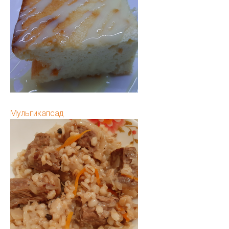
Мульгикапсад