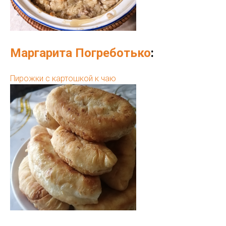
Маргарита Погреботько
:
Пирожки с картошкой к чаю