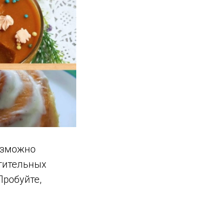
озможно
итительных
Пробуйте,