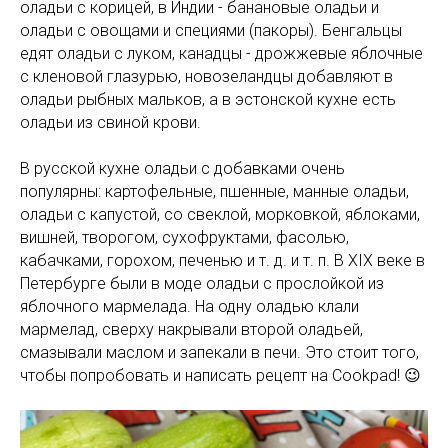
оладьи с корицей, в Индии - банановые оладьи и
оладьи с овощами и специями (пакоры). Бенгальцы
едят оладьи с луком, канадцы - дрожжевые яблочные
с кленовой глазурью, новозеландцы добавляют в
оладьи рыбных мальков, а в эстонской кухне есть
оладьи из свиной крови.
В русской кухне оладьи с добавками очень
популярны: картофельные, пшенные, манные оладьи,
оладьи с капустой, со свеклой, морковкой, яблоками,
вишней, творогом, сухофруктами, фасолью,
кабачками, горохом, печенью и т. д. и т. п. В XIX веке в
Петербурге были в моде оладьи с прослойкой из
яблочного мармелада. На одну оладью клали
мармелад, сверху накрывали второй оладьей,
смазывали маслом и запекали в печи. Это стоит того,
чтобы попробовать и написать рецепт на Cookpad! 😉